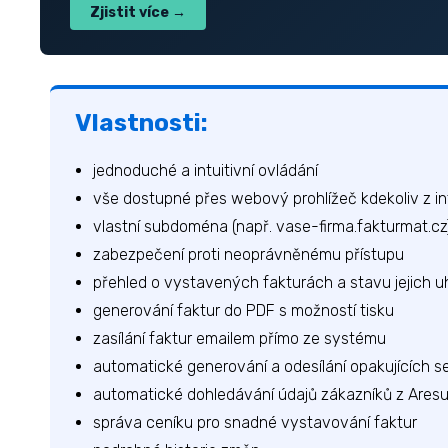
Zjistit více →
Vlastnosti:
jednoduché a intuitivní ovládání
vše dostupné přes webový prohlížeč kdekoliv z i
vlastní subdoména (např. vase-firma.fakturmat.cz
zabezpečení proti neoprávněnému přístupu
přehled o vystavených fakturách a stavu jejich u
generování faktur do PDF s možností tisku
zasílání faktur emailem přímo ze systému
automatické generování a odesílání opakujících se
automatické dohledávání údajů zákazníků z Ares
správa ceníku pro snadné vystavování faktur