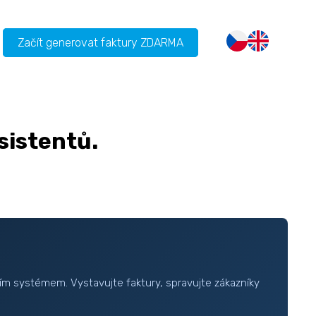
Začít generovat faktury ZDARMA
sistentů.
ím systémem. Vystavujte faktury, spravujte zákazníky