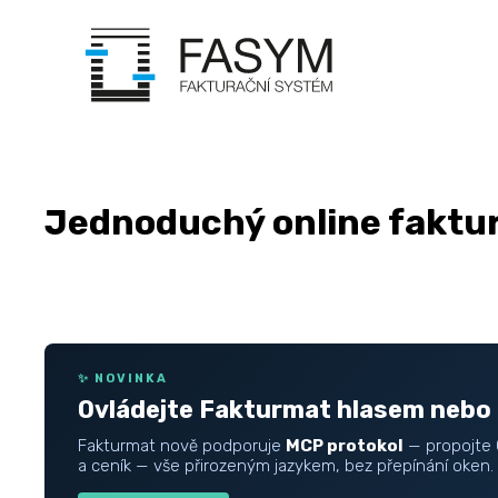
Jednoduchý online faktur
✨ NOVINKA
Ovládejte Fakturmat hlasem nebo 
Fakturmat nově podporuje
MCP protokol
— propojte 
a ceník — vše přirozeným jazykem, bez přepínání oken.