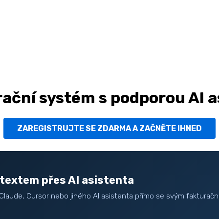
ační systém s podporou AI a
ZAREGISTRUJTE SE ZDARMA A ZAČNĚTE IHNED
textem přes AI asistenta
Claude, Cursor nebo jiného AI asistenta přímo se svým fakturačn